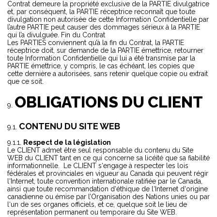
Contrat demeure la propriété exclusive de la PARTIE divulgatrice
et, par conséquent, la PARTIE réceptrice reconnaît que toute
divulgation non autorisée de cette Information Confidentielle par
l’autre PARTIE peut causer des dommages sérieux à la PARTIE
qui l’a divulguée. Fin du Contrat
Les PARTIES conviennent qu’à la fin du Contrat, la PARTIE
réceptrice doit, sur demande de la PARTIE émettrice, retourner
toute Information Confidentielle qui lui a été transmise par la
PARTIE émettrice, y compris, le cas échéant, les copies que
cette dernière a autorisées, sans retenir quelque copie ou extrait
que ce soit.
OBLIGATIONS DU CLIENT
CONTENU DU SITE WEB
Respect de la législation
Le CLIENT admet être seul responsable du contenu du Site
WEB du CLIENT tant en ce qui concerne sa licéité que sa fiabilité
informationnelle. Le CLIENT s‘engage à respecter les lois
fédérales et provinciales en vigueur au Canada qui peuvent régir
l‘Internet, toute convention internationale ratifiée par le Canada,
ainsi que toute recommandation d‘éthique de l‘Internet d‘origine
canadienne ou émise par l’Organisation des Nations unies ou par
l‘un de ses organes officiels, et ce, quelque soit le lieu de
représentation permanent ou temporaire du Site WEB.