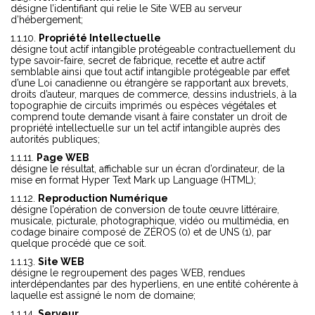
désigne l’identifiant qui relie le Site WEB au serveur
d’hébergement;
Propriété Intellectuelle
désigne tout actif intangible protégeable contractuellement du
type savoir-faire, secret de fabrique, recette et autre actif
semblable ainsi que tout actif intangible protégeable par effet
d’une Loi canadienne ou étrangère se rapportant aux brevets,
droits d’auteur, marques de commerce, dessins industriels, à la
topographie de circuits imprimés ou espèces végétales et
comprend toute demande visant à faire constater un droit de
propriété intellectuelle sur un tel actif intangible auprès des
autorités publiques;
Page WEB
désigne le résultat, affichable sur un écran d’ordinateur, de la
mise en format Hyper Text Mark up Language (HTML);
Reproduction Numérique
désigne l’opération de conversion de toute œuvre littéraire,
musicale, picturale, photographique, vidéo ou multimédia, en
codage binaire composé de ZÉROS (0) et de UNS (1), par
quelque procédé que ce soit.
Site WEB
désigne le regroupement des pages WEB, rendues
interdépendantes par des hyperliens, en une entité cohérente à
laquelle est assigné le nom de domaine;
Serveur